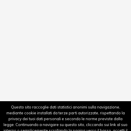
©CR-Fashion by Yunikon S.R.L. - Creative & Digital - Via
Monte Napoleone 8 - 20121 Milano - P.IVA
12114970960 - REA MI - 2641512 C.S. 10.000 - Email:
info@crfashion.it - No part of this website or any of its
contents may be reproduced, copied, modified or
adapted, without the prior written consent of the
author, unless otherwise indicated for stand-alone
materials.
Questo sito raccoglie dati statistici anonimi sulla navigazione,
mediante cookie installati da terze parti autorizzate, rispettando la
privacy dei tuoi dati personali e secondo le norme previste dalla
legge. Continuando a navigare su questo sito, cliccando sui link al suo
interno o semplicemente scrollando la pagina verso il basso, accetti il